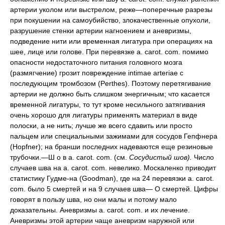
артерии уколом или выстрелом, реже—поперечные разрезы
при покушении на самоубийство, злокачественные опухоли,
разрушение стенки артерии нагноением и аневризмы,
подведение нити или временная лигатура при операциях на
шее, лице или голове. При перевязке a. carot. com. помимо
опасности недостаточного питания головного мозга
(размягчение) грозит повреждение intimae arteriae с
последующим тромбозом (Perthes). Поэтому перетягивание
артерии не должно быть слишком энергичным; что касается
временной лигатуры, то тут кроме несильного затягивания
очень хорошо для лигатуры применять материал в виде
полоски, а не нить; лучше же всего сдавить или просто
пальцем или специальными зажимами для сосудов Гепфнера
(Hopfner); на бранши последних надеваются еще резиновые
трубочки.—Ш о в a. carot. com. (см.
Сосудистый шов).
Число
случаев шва на a. carot. com. невелико. Москаленко приводит
статистику Гудме-на (Goodman), где на 24 перевязки a. carot.
com. было 5 смертей и на 9 случаев шва— О смертей. Цифры
говорят в пользу шва, но они малы и потому мало
доказательны. Аневризмы a. carot. com. и их лечение.
Аневризмы этой артерии чаще аневризм наружной или