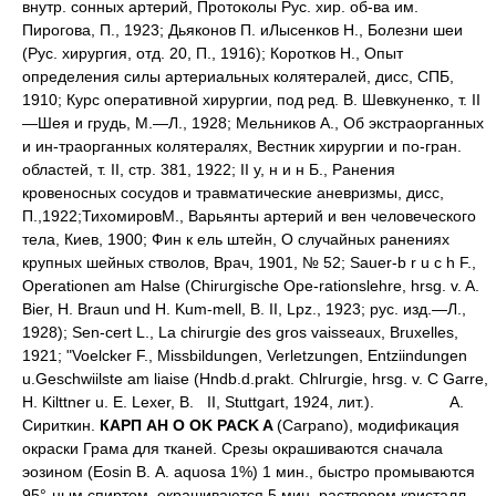
внутр. сонных артерий, Протоколы Рус. хир. об-ва им.
Пирогова, П., 1923; Дьяконов П. иЛысенков Н., Болезни шеи
(Рус. хирургия, отд. 20, П., 1916); Коротков Н., Опыт
определения силы артериальных колятералей, дисс, СПБ,
1910; Курс оперативной хирургии, под ред. В. Шевкуненко, т. II
—Шея и грудь, М.—Л., 1928; Мельников А., Об экстраорганных
и ин-траорганных колятералях, Вестник хирургии и по-гран.
областей, т. II, стр. 381, 1922; II у, н и н Б., Ранения
кровеносных сосудов и травматические аневризмы, дисс,
П.,1922;ТихомировМ., Варьянты артерий и вен человеческого
тела, Киев, 1900; Фин к ель штейн, О случайных ранениях
крупных шейных стволов, Врач, 1901, № 52; Sauer-b r u с h F.,
Operationen am Halse (Chirurgische Ope-rationslehre, hrsg. v. A.
Bier, H. Braun und H. Kum-mell, B. II, Lpz., 1923; рус. изд.—Л.,
1928); Sen-cert L., La chirurgie des gros vaisseaux, Bruxelles,
1921; "Voelcker F., Missbildungen, Verletzungen, Entziindungen
u.Geschwiilste am liaise (Hndb.d.prakt. Chlrurgie, hrsg. v. С Garre,
H. Kilttner u. E. Lexer, B. II, Stuttgart, 1924, лит.).
А.
Сириткин.
КАРП АН О OK PACK A
(Carpano), модификация
окраски Грама для тканей. Срезы окрашиваются сначала
эозином (Eosin В. А. aquosa 1%) 1 мин., быстро промываются
95°-ным спиртом, окрашиваются 5 мин. раствором кристалл-