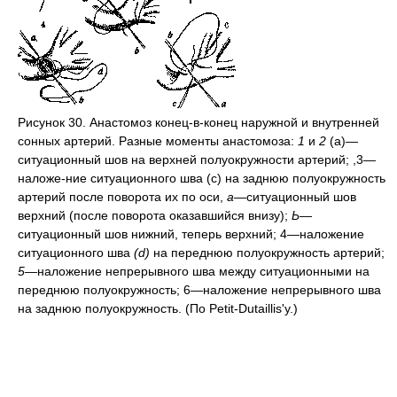
Рисунок 30. Анастомоз конец-в-конец наружной и внутренней
сонных артерий. Разные моменты анастомоза:
1
и
2
(а)—
ситуационный шов на верхней полуокружности артерий; ,3—
наложе-ние ситуационного шва (с) на заднюю полуокружность
артерий после поворота их по оси,
а
—ситуационный шов
верхний (после поворота оказавшийся внизу);
Ь
—
ситуационный шов нижний, теперь верхний; 4—наложение
ситуационного шва
(d)
на переднюю полуокружность артерий;
5—
наложение непрерывного шва между ситуационными на
переднюю полуокружность; 6—наложение непрерывного шва
на заднюю полуокружность. (По Petit-Dutaillis'y.)