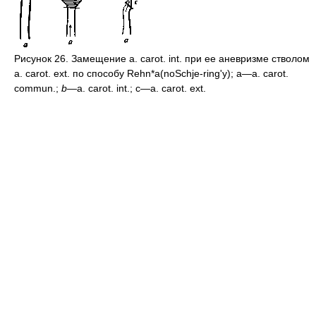
Рисунок 26. Замещение a. carot. int. при ее аневризме стволом
a. carot. ext. по способу Rehn*a(noSchje-ring'y); a—a. carot.
commun.;
b—
a. carot. int.; c—a. carot. ext.