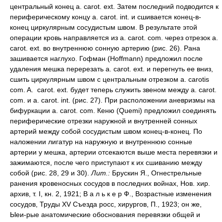
центральный конец a. carot. ext. Затем последний подводится к
периферическому концу a. carot. int. и сшивается конец-в-
конец циркулярным сосудистым швом. В результате этой
операции кровь направляется из a. carot. com. через отрезок a.
carot. ext. во внутреннюю сонную артерию (рис. 26). Рана
зашивается наглухо. Гофман (Hoffmann) предложил после
удаления мешка перерезать a. carot. ext. и перегнуть ее вниз,
сшить циркулярным швом с центральным отрезком a. carotis
com. A. carot. ext. будет теперь служить звеном между a. carot.
com. и a. carot. int. (рис. 27). При расположении аневризмы на
бифуркации a. carot. com. Кеню (Quemi) предложил соединять
периферические отрезки наружной и внутренней сонных
артерий между собой сосудистым швом конец-в-конец. По
наложении лигатур на наружную и внутреннюю сонные
артерии у мешка, артерии отсекаются выше места перевязки и
зажимаются, после чего приступают к их сшиванию между
собой (рис. 28, 29 и 30).
Лит.:
Брускин Я., Огнестрельные
ранения кровеносных сосудов в последних войнах, Нов. хир.
архив, т. I, кн. 2, 1921; В а л ь к е р Ф., Возрастные изменения
сосудов, Труды XV Съезда росс, хирургов, П., 1923; он же,
Ыеи-рые анатомические обоснования перевязки общей и