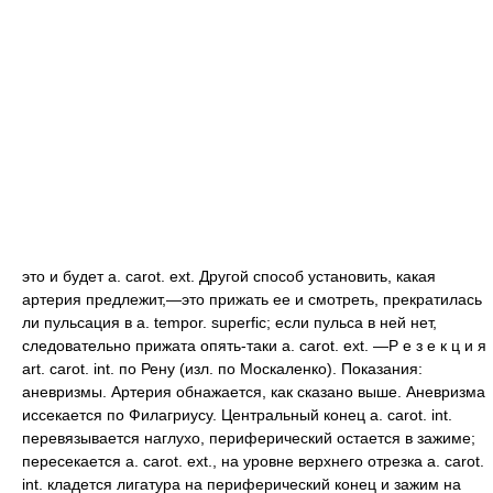
это и будет a. carot. ext. Другой способ установить, какая
артерия предлежит,—это прижать ее и смотреть, прекратилась
ли пульсация в a. tempor. superfic; если пульса в ней нет,
следовательно прижата опять-таки a. carot. ext. —Р е з е к ц и я
art. carot. int. по Рену (изл. по Москаленко). Показания:
аневризмы. Артерия обнажается, как сказано выше. Аневризма
иссекается по Филагриусу. Центральный конец а. carot. int.
перевязывается наглухо, периферический остается в зажиме;
пересекается a. carot. ext., на уровне верхнего отрезка а. carot.
int. кладется лигатура на периферический конец и зажим на