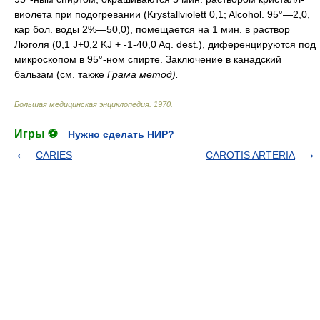
виолета при подогревании (Krystallviolett 0,1; Alcohol. 95°—2,0,
кар бол. воды 2%—50,0), помещается на 1 мин. в раствор
Люголя (0,1 J+0,2 KJ + -1-40,0 Aq. dest.), диференцируются под
микроскопом в 95°-ном спирте. Заключение в канадский
бальзам (см. также
Грама метод).
Большая медицинская энциклопедия
.
1970
.
Игры ⚽
Нужно сделать НИР?
CARIES
CAROTIS ARTERIA