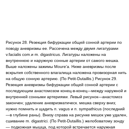
Рисунок 28. Резекция бифуркации общей сонной артерии по
поводу аневризмы ее. Рассечена между двумя лигатурами
v.facialis com.и m. digastricus. Лигатуры наложены на
внутреннюю и наружную сонные артерии от самого мешка.
Выше наложены зажимы Moure'a. Ниже аневризмы после
вскрытия собственного влагалища наложена провизорная нить
на общую сонную артерию. (По Petit-Dutaillis.) Рисунок 29.
Резекция аневризмы бифуркации общей сонной артерии с
последующим анастомозом конец-в-конец—между наружной и
внутренней сонными артериями. Левый рисунок—анастомоз
закончен; удаление аневризматическ. мешка сверху вниз;
нужно помнить и щадить п. vagus и п. sympathicus (последний
—в глубине раны). Внизу справа на рисунке мешок уже удален,
сшивание m. digastrici. (По Petit-Dutaillis.) желобоватому зонду
— подкожная мышца, под которой встречается наружная