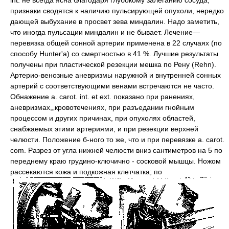
int. не всегда ясна благодаря глубокому залеганию сосуда;
признаки сводятся к наличию пульсирующей опухоли, нередко
дающей выбухание в просвет зева миндалин. Надо заметить,
что иногда пульсации миндалин и не бывает. Лечение—
перевязка общей сонной артерии применена в 22 случаях (по
способу Hunter'a) со смертностью в 41 %. Лучшие результаты
получены при пластической резекции мешка по Рену (Rehn).
Артерио-венозные аневризмы наружной и внутренней сонных
артерий с соответствующими венами встречаются не часто.
Обнажение a. carot. int. et ext. показано при ранениях,
аневризмах,„кровотечениях, при разъедании гнойным
процессом и других причинах, при опухолях областей,
снабжаемых этими артериями, и при резекции верхней
челюсти. Положение б-ного то же, что и при перевязке a. carot.
com. Разрез от угла нижней челюсти вниз сантиметров на 5 по
переднему краю грудино-ключично - сосковой мышцы. Ножом
рассекаются кожа и подкожная клетчатка; по