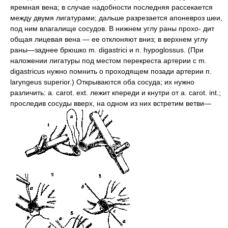
яремная вена; в случае надобности последняя рассекается
между двумя лигатурами; дальше разрезается апоневроз шеи,
под ним влагалище сосудов. В нижнем углу раны прохо- дит
общая лицевая вена — ее отклоняют вниз; в верхнем углу
раны—заднее брюшко m. digastrici и п. hypoglossus. (При
наложении лигатуры под местом перекреста артерии с m.
digastricus нужно помнить о проходящем позади артерии п.
laryngeus superior.) Открываются оба сосуда; их нужно
различить: a. carot. ext. лежит кпереди и кнутри от a. carot. int.;
проследив сосуды вверх, на одном из них встретим ветви—