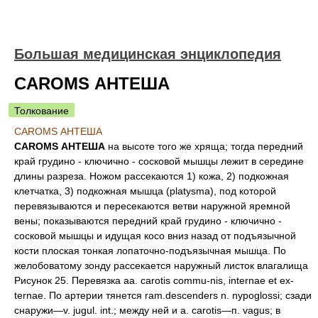
Большая медицинская энциклопедия
CAROMS АНТЕША
Толкование
CAROMS АНТЕША
CAROMS АНТЕША
на высоте того же хряща; тогда передний
край грудино - ключично - сосковой мышцы лежит в середине
длины разреза. Ножом рассекаются 1) кожа, 2) подкожная
клетчатка, 3) подкожная мышца (platysma), под которой
перевязываются и пересекаются ветви наружной яремной
вены; показываются передний край грудино - ключично -
сосковой мышцы и идущая косо вниз назад от подъязычной
кости плоская тонкая лопаточно-подъязычная мышца. По
желобоватому зонду рассекается наружный листок влагалища
Рисунок 25. Перевязка аа. carotis commu-nis, internae et ex-
ternae. По артерии тянется ram.descenders n. nypoglossi; сзади
снаружи—v. jugul. int.; между ней и a. carotis—п. vagus; в