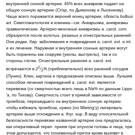
внутренней сонной артерии: 45% всех аневризм падает на
общую сонную артерию (Crisp, по Дьяконову и Лысенкову).
Чаще всего поражается верхний конец артерии, область bulbus
art. Симптоматология и клиника—см.
Аневризма,
аневризмы
травматические. Артерио-венозные аневризмы a. carot. com.
образуются после колотых, резаных и огнестрельных ранений.
Они редки. Хир. заболевания и повреждения a. carot. ext. и int.
и их лечение. Наружная и внутренняя сонные артерии могут
быть поранены как снаружи (уколы, выстрелы), так и со
стороны глотки. Огнестрельные ранения a. carot. ext.
1
встречаются в
2
/
%
(приблизительно) всех ранений сосудов
2
(Пунин). Клин, картина и предсказание описаны выше. Лучшим
способом лечения повреждений a. carot. ext. является
перевязка (со смертностью всего лишь в lVa% по данным Lipps
'а, по Тихову). Смертность стоит в прямой зависимости от
тромбоза, перешедшего на внутреннюю сонную артерию:
чтобы избежать тромбоза, нужно (по Wieting'y) лигировать
артерию выше отхождения a. thyr. sup. В виду относительной
безопасности перевязки названной артерии она предлагалась
как оперативный терап. прием при опухоли головы и лица; при
этом допускается, что пониженный приток крови вызовет в