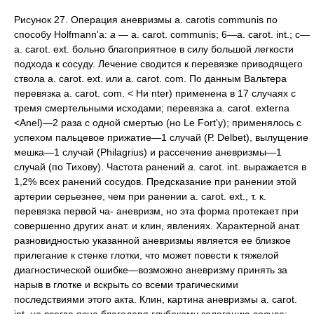
Рисунок 27. Операция аневризмы a. carotis communis по
способу Holfmann'a:
a
— a. carot. communis; 6—a. carot. int.; c—
a. carot. ext. больно благоприятное в силу большой легкости
подхода к сосуду. Лечение сводится к перевязке приводящего
ствола a. carot. ext. или a. carot. com. По данным Вальтера
перевязка a. carot. com. < Ни nter) применена в 17 случаях с
тремя смертельными исходами; перевязка a. carot. externa
<Anel)—2 раза с одной смертью (но Le Fort'у); применялось с
успехом пальцевое прижатие—1 случай (Р. Delbet), вылущение
мешка—1 случай (Philagrius) и рассечение аневризмы—1
случай (по Тихову). Частота ранений
а.
carot. int. выражается в
1,2% всех ранений сосудов. Предсказание при ранении этой
артерии серьезнее, чем при ранении а. carot. ext., т. к.
перевязка первой ча- аневризм, но эта форма протекает при
совершенно других анат. и клин, явлениях. Характерной анат.
разновидностью указанной аневризмы является ее близкое
прилегание к стенке глотки, что может повести к тяжелой
диагностической ошибке—возможно аневризму принять за
нарыв в глотке и вскрыть со всеми трагическими
последствиями этого акта. Клин, картина аневризмы a. carot.