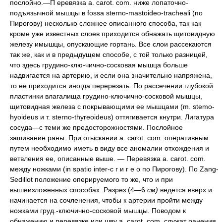
послойно.—П еревязка а. carot. com. ниже лопаточно-
подъязычной мышцы в fossa sterno-mastoideo-tracheali (по
Пирогову) несколько сложнее описанного способа, так как
кроме уже известных слоев приходится обнажать щитовидную
железу имышцы, опускающие гортань. Все слои рассекаются
так же, как и в предыдущем способе, с той только разницей,
что здесь грудино-клю-чично-сосковая мышца больше
надвигается на артерию, и если она значительно напряжена,
то ее приходится иногда перерезать. По рассечении глубокой
пластинки влагалища грудино-ключично-сосковой мышцы,
щитовидная железа с покрывающими ее мышцами (m. stemo-
hyoideus и т. sterno-thyreoideus) оттягивается кнутри. Лигатура
сосуда—с теми же предосторожностями. Послойное
зашивание раны. При отыскании a. carot. com. оперативным
путем необходимо иметь в виду все аномалии отхождения и
ветвления ее, описанные выше. — Перевязка a. carot. com.
между ножками (in spatio inter-с г и г е о по Пирогову). По Zang-
Sedillot положение оперируемого то же, что и при
вышеизложенных способах. Разрез (4—6
см)
ведется вверх и
начинается на сочленения, чтобы к артерии пройти между
ножками груд.-ключично-сосковой мышцы. Поводом к
обнажению и перевязке или шву a. carot. com. служат ранения