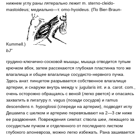
нижнем углу раны лятерально лежит m. sterno-cleido-
mastoideus; медиально—т. omo-hyoideus. (По Bier-Braun-
Kummell.)
bJ"
грудино-ключично-сосковой мышцы, мышца отводится тупым
крючком вбок, затем рассекаются глубокая пластинка того же
влагалища и общее влагалище сосудисто-нервного пучка.
Здесь анат. пинцетом разрывается собственное влагалище
артерии, и снаружи внутрь между v. jugularis int. и а. carot. com.,
очень осторожно обращаясь с веной (легко рвется) и опасаясь
захватить в лигатуру п. vagus (позади сосудов) и ramus
descendens n. hypoglossi (спереди на артерии), подводят иглу
Дешампа с шелком и артерию перевязывают на 2—3
см
ниже
ее раздвоения. Повреждения симпат. ствола шеи, лежащего за
сосудистым пучком и отделенного от последнего листком
глубокого апоневроза, можно легко избежать. Рана зашивается